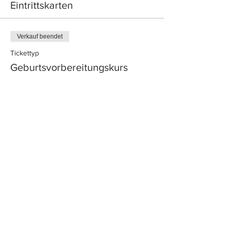
Eintrittskarten
Verkauf beendet
Tickettyp
Geburtsvorbereitungskurs
Jänne
Mehr Infos
Preis
€ 0,00
Diese Veranstaltung teilen